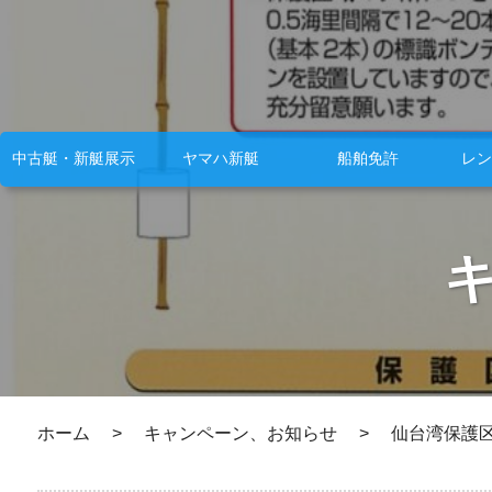
中古艇・新艇展示
ヤマハ新艇
船舶免許
レン
ホーム
>
キャンペーン、お知らせ
>
仙台湾保護