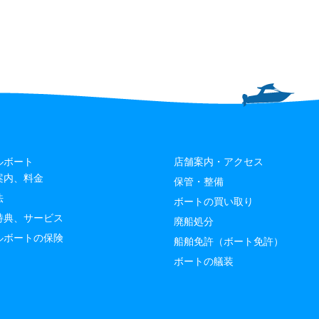
ルボート
店舗案内・アクセス
案内、料金
保管・整備
法
ボートの買い取り
特典、サービス
廃船処分
ルボートの保険
船舶免許（ボート免許）
ボートの艤装