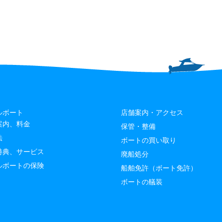
ルボート
店舗案内・アクセス
案内、料金
保管・整備
法
ボートの買い取り
特典、サービス
廃船処分
ルボートの保険
船舶免許（ボート免許）
ボートの艤装