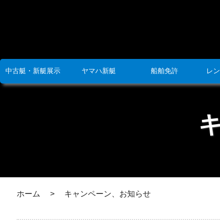
中古艇・新艇展示
ヤマハ新艇
船舶免許
レン
ホーム
>
キャンペーン、お知らせ