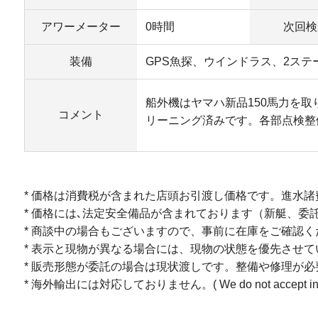
アワーメーター
0時間
次回検
装備
GPS魚探、ウインドラス、2ス
船外機はヤマハ新品150馬力を取
コメント
リーニング済みです。各部点検整
* 価格は消費税が含まれた店頭お引渡し価格です。進水
* 価格には､法定安全備品が含まれております（新艇、委
* 商談中の場合もございますので、事前に在庫をご確認
* 表示と現物が異なる場合には、現物の状態を優先させ
* 販売形態が委託の場合は現状渡しです。整備や修理が
* 海外輸出には対応しておりません。( We do not accept internation