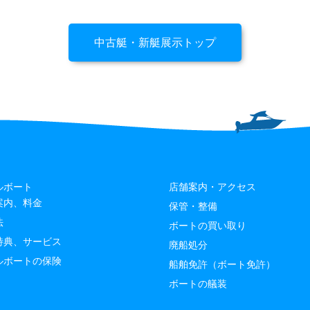
中古艇・新艇展示トップ
ルボート
店舗案内・アクセス
案内、料金
保管・整備
法
ボートの買い取り
特典、サービス
廃船処分
ルボートの保険
船舶免許（ボート免許）
ボートの艤装