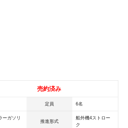
売約済み
定員
6名
ラーガソリ
船外機4ストロー
推進形式
ク