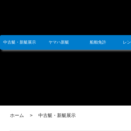
中古艇・新艇展示
ヤマハ新艇
船舶免許
レン
ホーム
>
中古艇・新艇展示